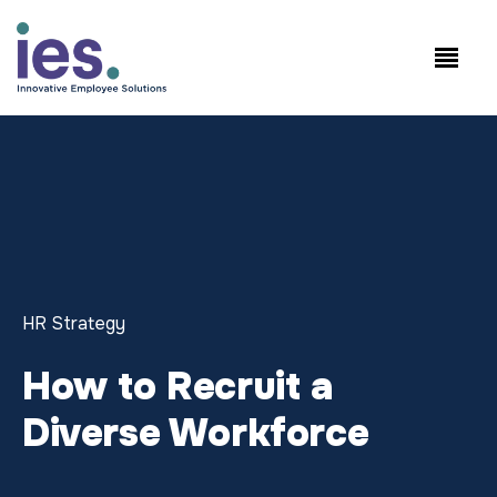
员工
工作站点登录
Speak to Sales: +1.858.300.2757
HR Strategy
How to Recruit a
Diverse Workforce