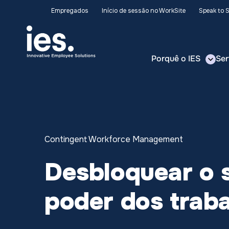
Empregados
Início de sessão no WorkSite
Speak to 
Porquê o IES
Ser
Contingent Workforce Management
Desbloquear o s
poder dos trab