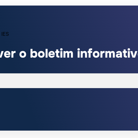
 IES
er o boletim informati