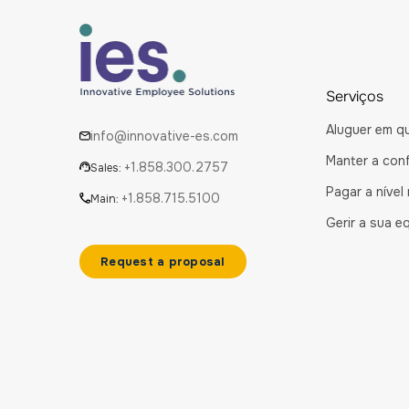
Serviços
Aluguer em qu
info@innovative-es.com
Manter a con
+1.858.300.2757
Sales:
Pagar a nível
+1.858.715.5100
Main:
Gerir a sua e
Request a proposal