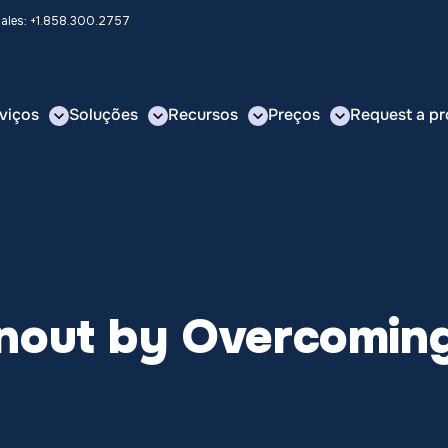
Sales: +1.858.300.2757
viços
Soluções
Recursos
Preços
Request a pr
nout by Overcoming