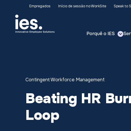
Empregados
Início de sessão no WorkSite
Speak to 
Porquê o IES
Ser
Contingent Workforce Management
Beating HR Bur
Loop