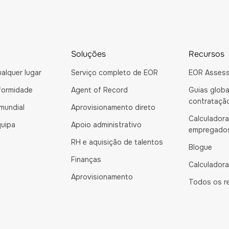
Soluções
Recursos
alquer lugar
Serviço completo de EOR
EOR Asses
formidade
Agent of Record
Guias globa
contrataçã
 mundial
Aprovisionamento direto
Calculador
quipa
Apoio administrativo
empregado
RH e aquisição de talentos
Blogue
Finanças
Calculadora
Aprovisionamento
Todos os r