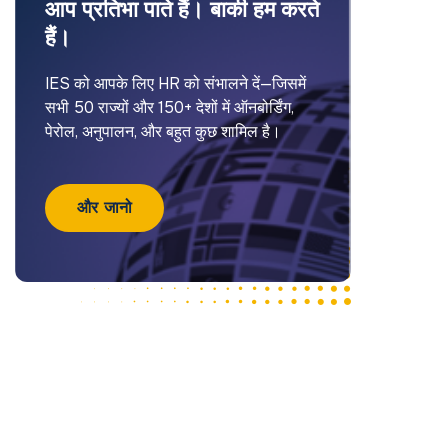
आप प्रतिभा पाते हैं। बाकी हम करते
हैं।
IES को आपके लिए HR को संभालने दें—जिसमें
सभी 50 राज्यों और 150+ देशों में ऑनबोर्डिंग,
पेरोल, अनुपालन, और बहुत कुछ शामिल है।
और जानो