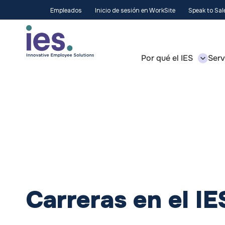
Empleados
Inicio de sesión en WorkSite
Speak to Sa
Por qué el IES
Serv
Carreras en el IE