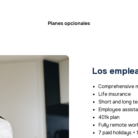
Planes opcionales
Los emplea
Comprehensive me
Life insurance
Short and long ter
Employee assista
401k plan
Fully remote wor
7 paid holidays + 