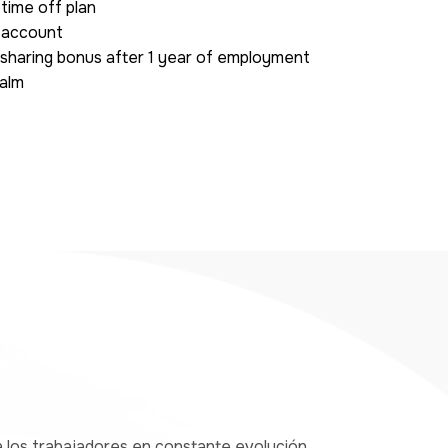
time off plan
g account
it-sharing bonus after 1 year of employment
Calm
a los trabajadores en constante evolución.