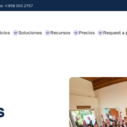
les: +1.858.300.2757
icios
Soluciones
Recursos
Precios
Request a 
S