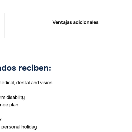
Ventajas adicionales
dos reciben:
dical, dental and vision
m disability
nce plan
k
1 personal holiday