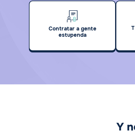
T
Contratar a gente
estupenda
Y n