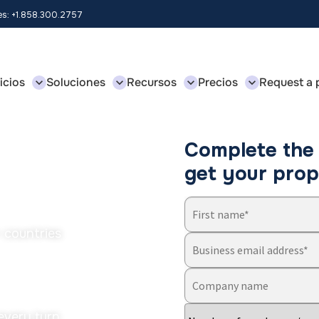
les: +1.858.300.2757
icios
Soluciones
Recursos
Precios
Request a 
ned with
Complete the 
s
get your prop
+ countries
every turn