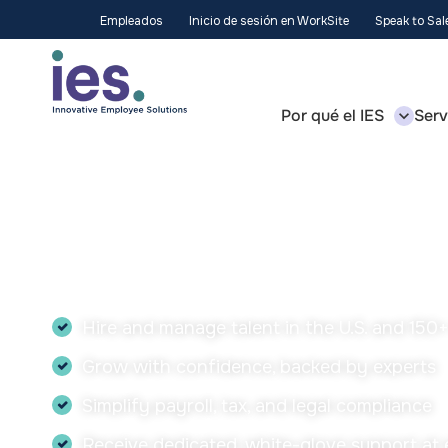
Empleados
Inicio de sesión en WorkSite
Speak to Sa
Por qué el IES
Serv
Get a proposal alig
your business need
We’ll provide a tailored plan to help you:
Hire and manage talent in the U.S. and 150
Grow with confidence, backed by experts
Simplify payroll, tax, and legal compliance
Receive dedicated, white-glove support at 