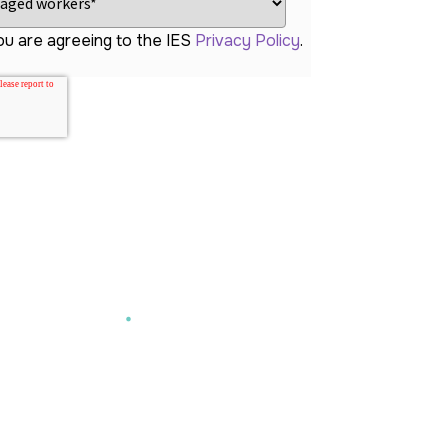
ou are agreeing to the IES
Privacy Policy
.
gent of Record • Global Hiring • IC Compliance
• Back Office
 el talento. Nosotros hacemos el
resto
.