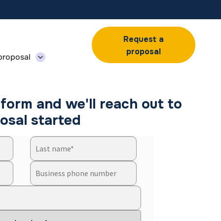
Request a
proposal
proposal
form and we'll reach out to
osal started