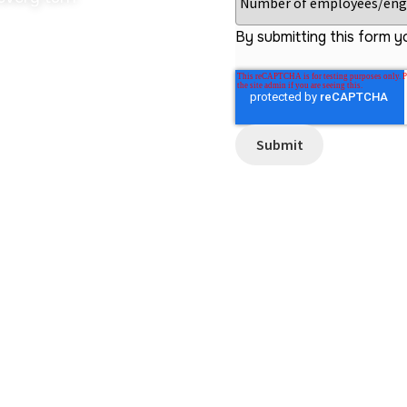
By submitting this form y
Employer of Record • A
Usted encuentra