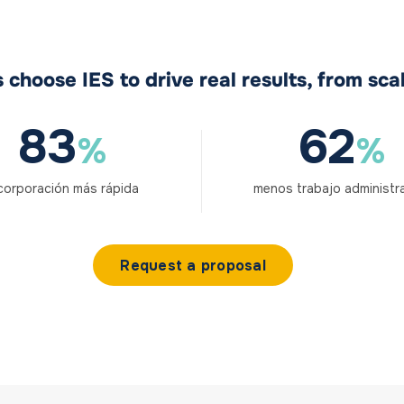
choose IES to drive real results, from sca
83
62
%
%
corporación más rápida
menos trabajo administr
Request a proposal